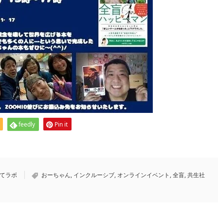
feedly
Pin it
育てラボ
おーちゃん
,
インクルーシブ
,
オンラインイベント
,
全盲
,
共生社