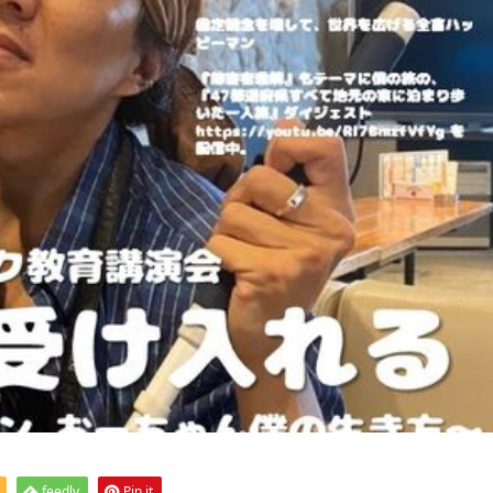
feedly
Pin it