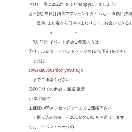
ぜひ! 一所に2022年をよりhappyにしましょう!
あっ(笑) 当日は抽選でプレゼントタイムも～ 直後に沖
追伸..また春から日本中まわります…お会いできる方
＋ ＋
3月21日 イベント参加ご希望の方は
①リアル参加→ イベントページの{参加予定}をポチ♪
または、
sowaka0358shio@ybb.ne.jp
までご連絡ください！
②ZOOMでの参加→ 渡辺 至宏
か 塩谷隆治
主催様のFBメッセンジャーまでご連絡下さい。
・振り込み方法 ・ZOOMのURL をお送りします
なお、イベントページの