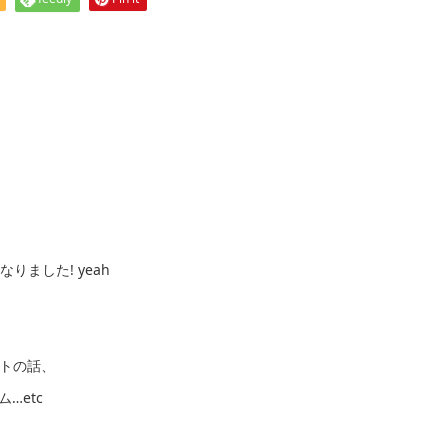
ました! yeah
。
トの話、
…etc