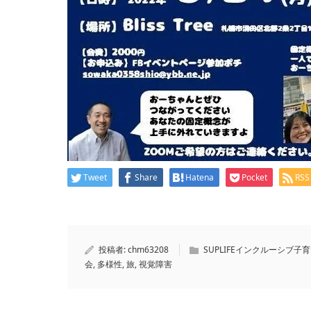
Tweet
Share
Hatena
Pocket
RSS
投稿者:
chm63208
SUPLIFEインクルーシブ子
会
,
多様性
,
旅
,
視覚障害