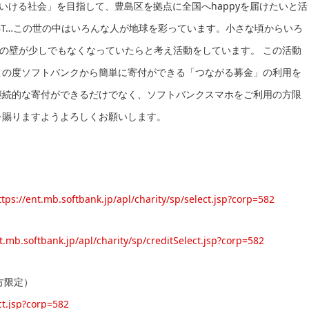
していける社会」を目指して、豊島区を拠点に全国へhappyを届けたいと活
BT…この世の中はいろんな人が地球を彩っています。小さな頃からいろ
の壁が少しでもなくなっていたらと考え活動をしています。 この活動
この度ソフトバンクから簡単に寄付ができる「つながる募金」の利用を
継続的な寄付ができるだけでなく、ソフトバンクスマホをご利用の方限
を賜りますようよろしくお願いします。
ttps://ent.mb.softbank.jp/apl/charity/sp/select.jsp?corp=582
nt.mb.softbank.jp/apl/charity/sp/creditSelect.jsp?corp=582
の方限定）
ct.jsp?corp=582