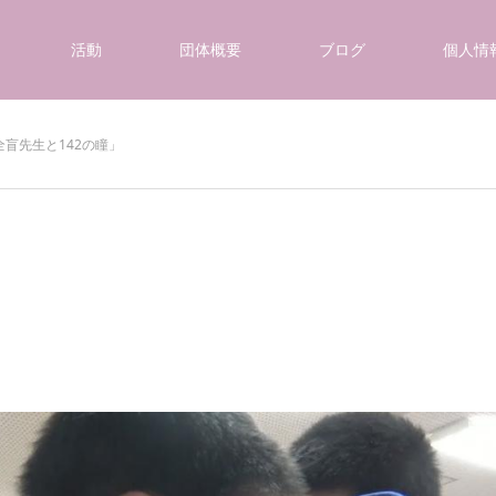
活動
団体概要
ブログ
個人情
全盲先生と142の瞳」