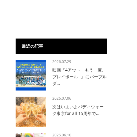
最近の記事
2026.07.29
映画『4アウト ─もう一度、
プレイボール─』にパープル
て
ダ…
2026.07.06
次はいよいよバディウォー
ク東京for all 15周年で…
2026.06.10