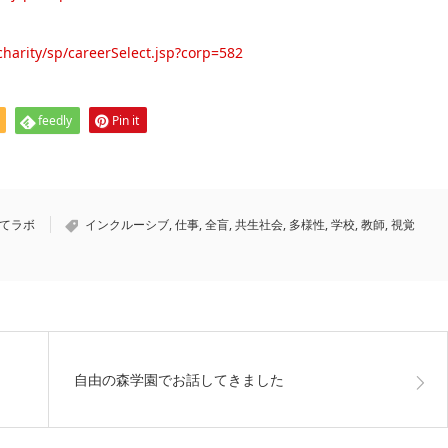
charity/sp/careerSelect.jsp?corp=582
feedly
Pin it
育てラボ
インクルーシブ
,
仕事
,
全盲
,
共生社会
,
多様性
,
学校
,
教師
,
視覚
自由の森学園でお話してきました