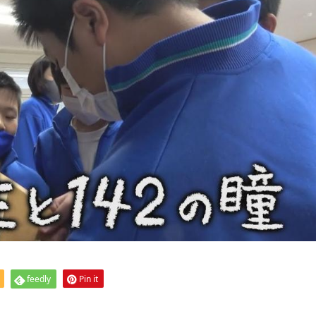
feedly
Pin it