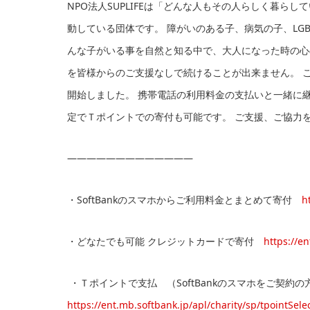
NPO法人SUPLIFEは「どんな人もその人らしく暮ら
動している団体です。 障がいのある子、病気の子、LG
んな子がいる事を自然と知る中で、大人になった時の心
を皆様からのご支援なしで続けることが出来ません。 
開始しました。 携帯電話の利用料金の支払いと一緒に
定でＴポイントでの寄付も可能です。 ご支援、ご協力
—————————————
・SoftBankのスマホからご利用料金とまとめて寄付
h
・どなたでも可能 クレジットカードで寄付
https://e
・Ｔポイントで支払 （SoftBankのスマホをご契約
https://ent.mb.softbank.jp/apl/charity/sp/tpointSele