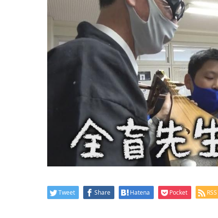
Tweet
Share
Hatena
Pocket
RSS