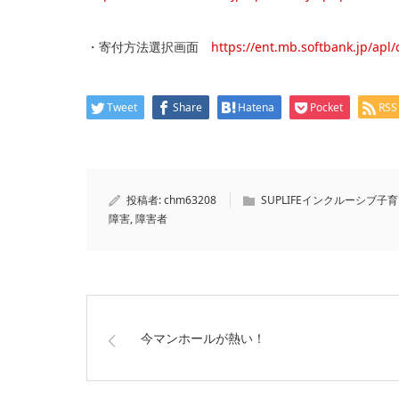
・寄付方法選択画面
https://ent.mb.softbank.jp/apl/
Tweet
Share
Hatena
Pocket
RSS
投稿者:
chm63208
SUPLIFEインクルーシブ子
障害
,
障害者
今マンホールが熱い！