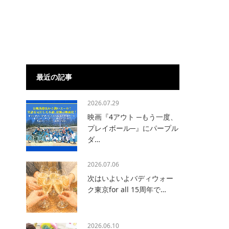
最近の記事
2026.07.29
映画『4アウト ─もう一度、
プレイボール─』にパープル
ダ…
2026.07.06
次はいよいよバディウォー
ク東京for all 15周年で…
2026.06.10