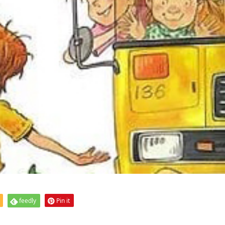
feedly
Pin it