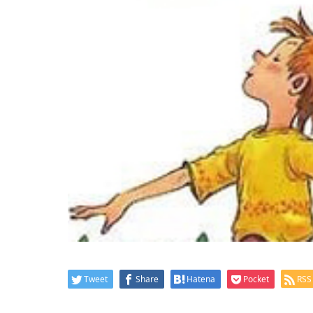
Tweet
Share
Hatena
Pocket
RSS