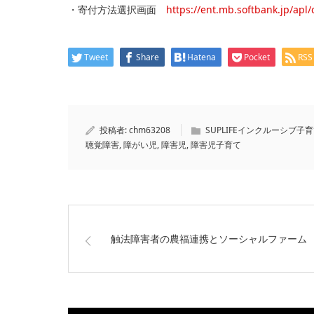
・寄付方法選択画面
https://ent.mb.softbank.jp/apl/
Tweet
Share
Hatena
Pocket
RSS
投稿者:
chm63208
SUPLIFEインクルーシブ子
聴覚障害
,
障がい児
,
障害児
,
障害児子育て
触法障害者の農福連携とソーシャルファーム