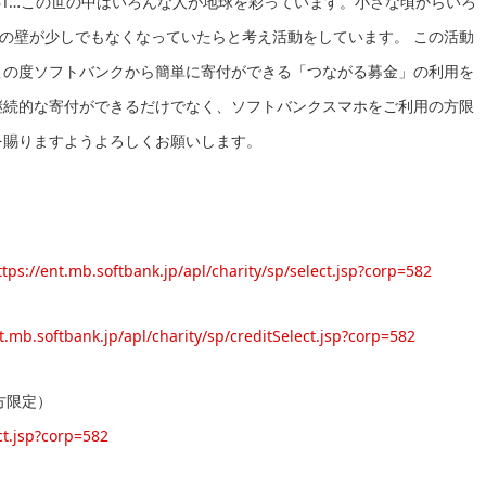
BT…この世の中はいろんな人が地球を彩っています。小さな頃からいろ
の壁が少しでもなくなっていたらと考え活動をしています。 この活動
この度ソフトバンクから簡単に寄付ができる「つながる募金」の利用を
継続的な寄付ができるだけでなく、ソフトバンクスマホをご利用の方限
を賜りますようよろしくお願いします。
ttps://ent.mb.softbank.jp/apl/charity/sp/select.jsp?corp=582
nt.mb.softbank.jp/apl/charity/sp/creditSelect.jsp?corp=582
の方限定）
ct.jsp?corp=582