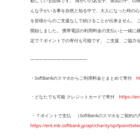
動している団体です。 障がいのある子、病気の子、LG
んな子がいる事を自然と知る中で、大人になった時の心
を皆様からのご支援なしで続けることが出来ません。 
開始しました。 携帯電話の利用料金の支払いと一緒に
定でＴポイントでの寄付も可能です。 ご支援、ご協力
—————————————
・SoftBankのスマホからご利用料金とまとめて寄付
h
・どなたでも可能 クレジットカードで寄付
https://e
・Ｔポイントで支払 （SoftBankのスマホをご契約
https://ent.mb.softbank.jp/apl/charity/sp/tpointSele