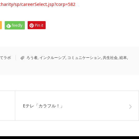
charity/sp/careerSelect.jsp?corp=582
feedly
Pin it
育てラボ
ろう者
,
インクルーシブ
,
コミュニケーション
,
共生社会
,
絵本
,
Eテレ「カラフル！」